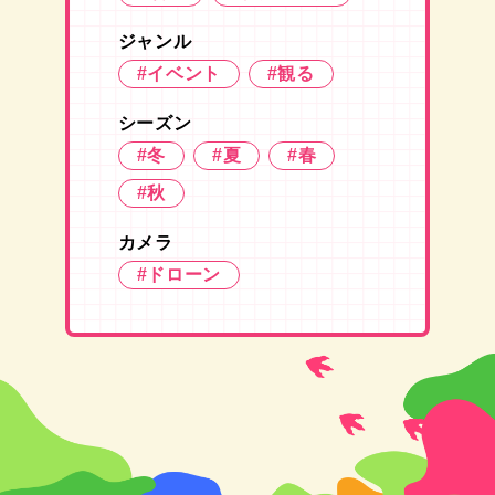
ジャンル
#イベント
#観る
シーズン
#冬
#夏
#春
#秋
カメラ
#ドローン