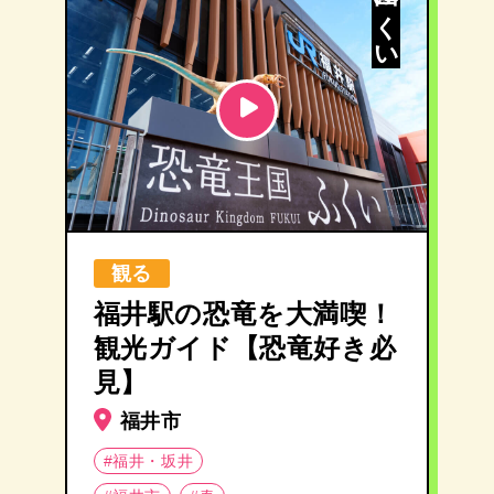
恐竜王国ふくい
観る
福井駅の恐竜を大満喫！
観光ガイド【恐竜好き必
見】
福井市
#福井・坂井