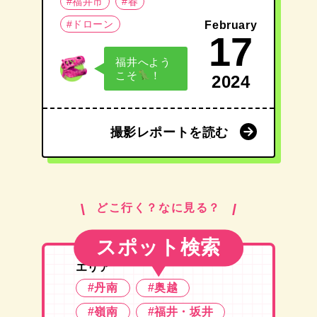
#福井市
#春
#ドローン
February
17
福井へよう
こそ
！
2024
撮影レポートを読む
撮影レポートを読む
どこ行く？なに見る？
スポット検索
エリア
#丹南
#奥越
#嶺南
#福井・坂井