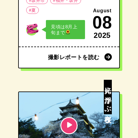
#坂井市
#福井・坂井
#夏
August
08
見頃は8月上
旬まで
2025
撮影レポートを読む
撮影レポートを読む
光に浮かぶ夜桜