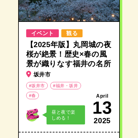
イベント
観る
【2025年版】丸岡城の夜
桜が絶景！歴史×春の風
景が織りなす福井の名所
坂井市
#坂井市
#福井・坂井
#春
April
13
昼と夜で楽
しめる！
2025