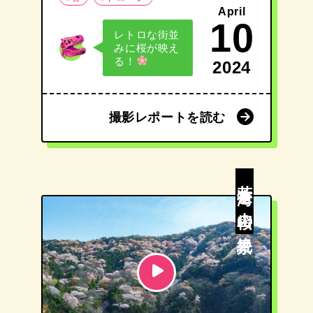
April
10
レトロな街並
みに桜が映え
る！
2024
撮影レポートを読む
撮影レポートを読む
若狭湾と山桜の絶景