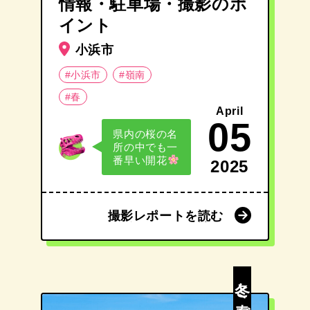
情報・駐車場・撮影のポ
イント
小浜市
#小浜市
#嶺南
#春
April
05
県内の桜の名
所の中でも一
番早い開花
2025
撮影レポートを読む
撮影レポートを読む