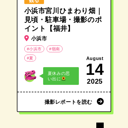
観る
小浜市宮川ひまわり畑｜
見頃・駐車場・撮影のポ
イント【福井】
小浜市
#小浜市
#嶺南
#夏
August
14
夏休みの思
い出に
2025
撮影レポートを読む
撮影レポートを読む