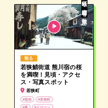
桜咲く宿場町を散策
観る
若狭鯖街道 熊川宿の桜
を満喫！見頃・アクセ
ス・写真スポット
若狭町
#嶺南
#若狭町
#春
#ドローン