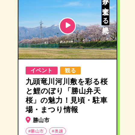
冬と春が交差する絶景
イベント
観る
九頭竜川河川敷を彩る桜
と鯉のぼり「勝山弁天
桜」の魅力！見頃・駐車
場・まつり情報
勝山市
#勝山市
#奥越