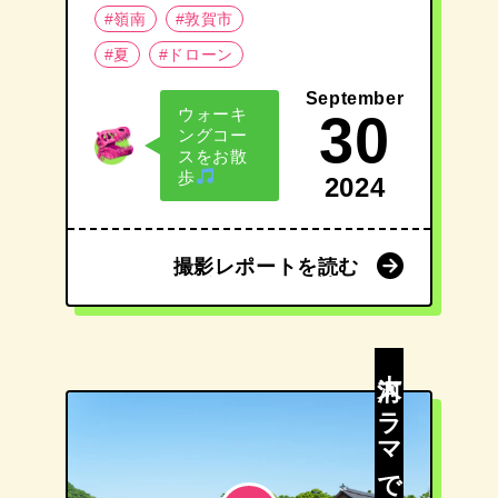
#嶺南
#敦賀市
#夏
#ドローン
September
ウォーキ
30
ングコー
スをお散
歩
2024
撮影レポートを読む
撮影レポートを読む
大河ドラマで話題！