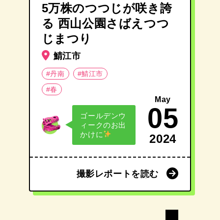
5万株のつつじが咲き誇
る 西山公園さばえつつ
じまつり
鯖江市
#丹南
#鯖江市
#春
May
05
ゴールデンウ
ィークのお出
かけに
2024
撮影レポートを読む
撮影レポートを読む