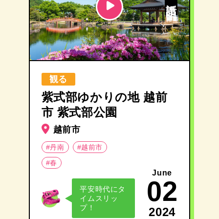
観る
紫式部ゆかりの地 越前
市 紫式部公園
越前市
#丹南
#越前市
#春
June
02
平安時代にタ
イムスリッ
プ！
2024