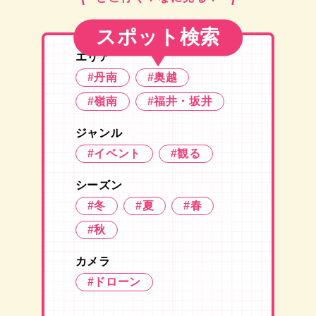
スポット検索
エリア
#丹南
#奥越
#嶺南
#福井・坂井
ジャンル
#イベント
#観る
シーズン
#冬
#夏
#春
#秋
カメラ
#ドローン