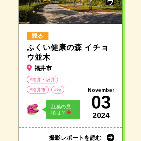
観る
ふくい健康の森 イチョ
ウ並木
福井市
#福井・坂井
#福井市
#秋
November
03
紅葉の見
頃は？
2024
撮影レポートを読む