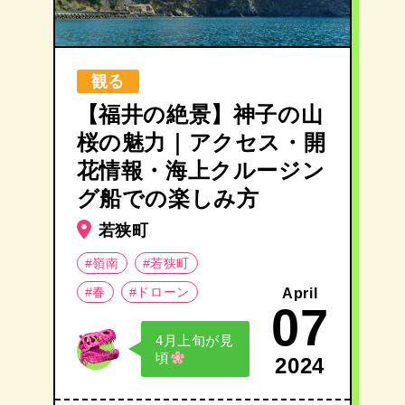
観る
【福井の絶景】神子の山
桜の魅力｜アクセス・開
花情報・海上クルージン
グ船での楽しみ方
若狭町
#嶺南
#若狭町
#春
#ドローン
April
07
4月上旬が見
頃
2024