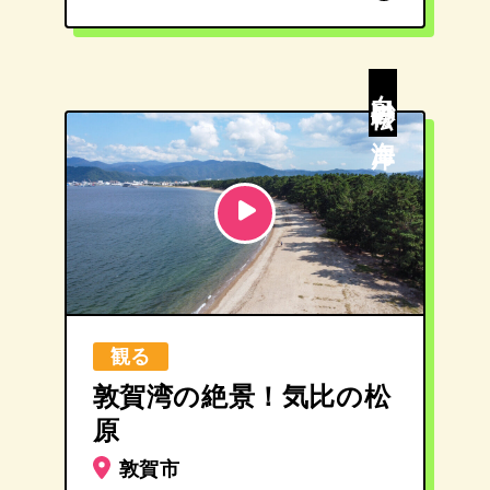
撮影レポートを読む
白砂青松の海岸
観る
敦賀湾の絶景！気比の松
原
敦賀市